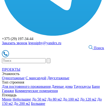
+375 (29) 197-34-44
Заказать звонок
legosipby@yandex.ru
Поиск
ПРОЕКТЫ
Этажность
Одноэтажные
С мансардой
Двухэтажные
Тип строения
Для постоянного проживания
Дачные дома
Таунхаусы
Бани
Гаражи
Коммерческие помещения
Площадь
Мини
Небольшие
До 50 м2
До 80 м2
До 100 м2
До 120 м2
До
150 м2
До 200 м2
Большие