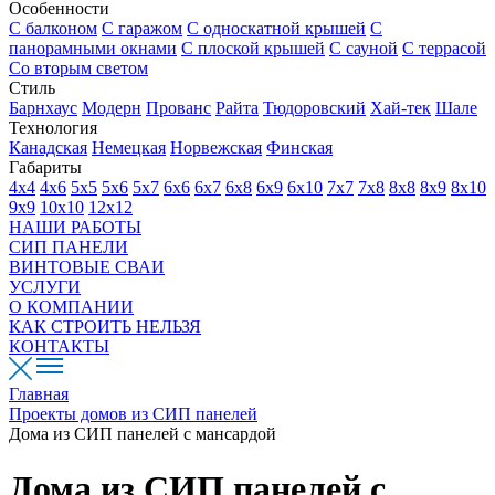
Особенности
С балконом
С гаражом
С односкатной крышей
С
панорамными окнами
С плоской крышей
С сауной
С террасой
Со вторым светом
Стиль
Барнхаус
Модерн
Прованс
Райта
Тюдоровский
Хай-тек
Шале
Технология
Канадская
Немецкая
Норвежская
Финская
Габариты
4х4
4х6
5х5
5х6
5х7
6х6
6х7
6х8
6х9
6х10
7х7
7х8
8х8
8х9
8х10
9х9
10х10
12х12
НАШИ РАБОТЫ
СИП ПАНЕЛИ
ВИНТОВЫЕ СВАИ
УСЛУГИ
О КОМПАНИИ
КАК СТРОИТЬ НЕЛЬЗЯ
КОНТАКТЫ
Главная
Проекты домов из СИП панелей
Дома из СИП панелей с мансардой
Дома из СИП панелей с