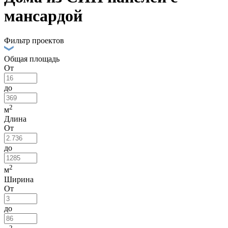
мансардой
Фильтр проектов
Общая площадь
От
до
2
м
Длина
От
до
2
м
Ширина
От
до
2